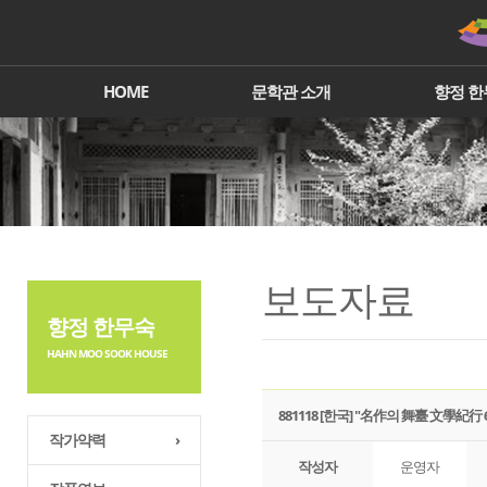
HOME
문학관 소개
향정 한
보도자료
향정 한무숙
HAHN MOO SOOK HOUSE
881118 [한국] "名作의 舞臺 文學紀行 6
작가약력
›
작성자
운영자