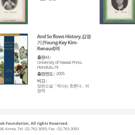
And So flows History,김영
기 (Young-Key Kim-
Renaud)역
출판사 :
University of Hawaii Press,
Honolulu, HI
2005
출판연도 :
비고 :
장편소설「역사는 흐른다」의
영역
ok Foundation, All rights Reserved.
8, Korea. Tel : 02-762-3093, Fax : 02-763-3093