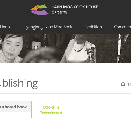
 House
Hyangjong Hahn Moo-Sook
Exhibition
Commemor
blishing
>
H
uthored book
Books in
Translation