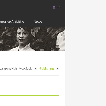
한국어
ative Activities
News
yangjong Hahn Moo-Sook
>
Publishing