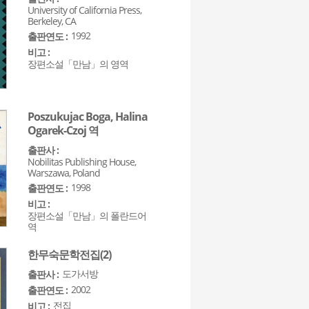
University of California Press,
Berkeley, CA
1992
출판연도 :
비고 :
장편소설「만남」의 영역
Poszukujac Boga, Halina
Ogarek-Czoj 역
출판사 :
Nobilitas Publishing House,
Warszawa, Poland
1998
출판연도 :
비고 :
장편소설「만남」의 폴란드어
역
한무숙문학전집(2)
도가서방
출판사 :
2002
출판연도 :
전집
비고 :