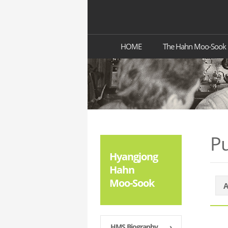
HOME
The Hahn Moo-Sook
Pu
Hyangjong
Hahn
Moo-Sook
A
HMS Biography
›